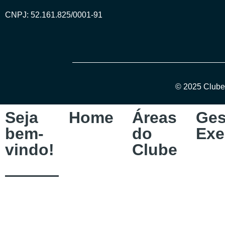
CNPJ: 52.161.825/0001-91
© 2025 Clube
Seja
Home
Áreas
Ges
bem-
do
Exe
vindo!
Clube