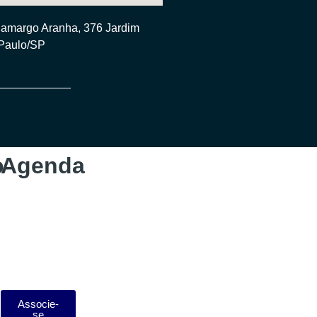
Camargo Aranha, 376 Jardim
 Paulo/SP
o
Agenda
Associe-
se