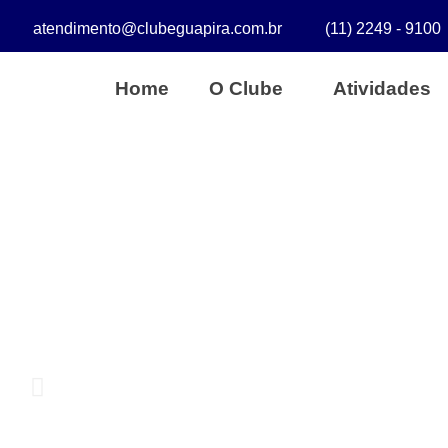
atendimento@clubeguapira.com.br
(11) 2249 - 9100
Home
O Clube
Atividades