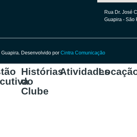
Rua Dr. José 
Guapira - São
 Guapira. Desenvolvido por
Cintra Comunicação
tão
Histórias
Atividades
Locaçã
cutiva
do
Clube