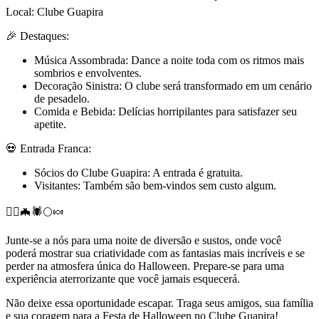
Local: Clube Guapira
🎉 Destaques:
Música Assombrada: Dance a noite toda com os ritmos mais
sombrios e envolventes.
Decoração Sinistra: O clube será transformado em um cenário
de pesadelo.
Comida e Bebida: Delícias horripilantes para satisfazer seu
apetite.
💀 Entrada Franca:
Sócios do Clube Guapira: A entrada é gratuita.
Visitantes: Também são bem-vindos sem custo algum.
🧙‍♀️🦇🕷️🌕🍬
Junte-se a nós para uma noite de diversão e sustos, onde você
poderá mostrar sua criatividade com as fantasias mais incríveis e se
perder na atmosfera única do Halloween. Prepare-se para uma
experiência aterrorizante que você jamais esquecerá.
Não deixe essa oportunidade escapar. Traga seus amigos, sua família
e sua coragem para a Festa de Halloween no Clube Guapira!